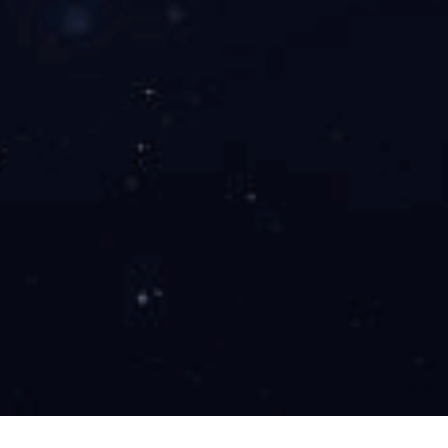
举升链 30s-40R