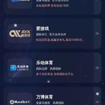
换电
安全
效率”
场景需求：卡车
场景需求：电池
电池重量较高，
需存储在高位货
需保持升降平
架，要求升降平
场景需求：出租车
稳，避免电池倾
台与货架的水平
换电频率高，要求
斜；换电时，需
误差≤±1mm，防
升降平台与车身电
支撑车辆重量，
止电池碰撞；电
池仓的水平误差≤
要求升降设备的
池转运时，需快
±1mm，换电时间
“刚性”结构。
速将电池从货架
≤3分钟。
华体会体育-华
举升至换电平
华体会体育-华体
体会（中国）-
台，提升存储与
会（中国）-华体
华体会（中国）
换电的协同效
会（中国） 价
价值：华体会体
率。
值：±1mm的重复
育-华体会（中
华体会体育-华体
定位精度，确保电
国）-华体会
会（中国）-华体
池与车身的“完美
（中国） 的“物
会（中国） 价
对接”；升降速度
理刚性”结构，
值：±1mm的定位
快，换电时间缩短
升降时无晃动，
精度，确保电池
至3分钟以内，满
消除电池倾斜的
与货架的精准对
足出租车的“高节
安全隐患；