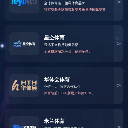
间）；
运营连续性（高频率换电需求下，设备需“零故障”长期运
行）。
传统升降设备在换电站应用中，常面临“精度衰减快、重载晃动大、
换电速度慢、维护频繁、安全隐患突出”等痛点，难以满足“高频率、
高精准、高可靠”的换电需求。伊特华体会体育-华体会（中国）-华
体会（中国） 技术，以“刚性结构+智能控制”，成为换电站的“精准
升降”核心解决方案。
换电站典型应用场景：覆盖全车型的“精准升降”需求
伊特华体会体育-华体会（中国）-华体会（中国） 升降台的设计，贴
合换电站“全车型、全场景”的需求，覆盖以下关键场景：
乘用车/出租车：快速
轻卡/重卡：重载稳
电池存储与转运：精
对接，支撑“高节拍”
定，保障“大吨位”
准定位，提升“存储