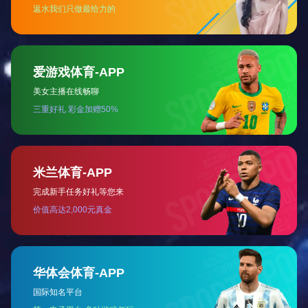
高节拍需求
提升盈利空间
运营风险
电池安全：华体
会体育-华体会
（中国）-华体会
空间成本：紧凑
（中国） 的“物
换电速度
结构设计，提升
理刚性”结构，承
对接成功率
存储能力；
载时无晃动，消
提升换电站的运
维护成本：免润
除电池倾斜安全
营能力。
滑技术+低维护设
隐患；
计
停机时间短：提
高换电站的连续
运营。
结语：伊特华体会体育-华体会（中国）-华体会（中国） ，换电站的
“精准升降”核心引擎
伊特华体会体育-华体会（中国）-华体会（中国） 技术，以“换电级
精度、重载稳定、高速度、紧凑便捷”的核心优势，成为换电站的“精
准升降”核心引擎。为新能源汽车补能体系提供“高可靠、高效率、低
成本”的升降解决方案。