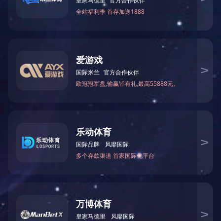
了解更多 →
人事部
您可以把您的简历投递至邮箱
如符合我们的要求，我们会尽快安排面试
hr@foxtheband.com
人才招聘