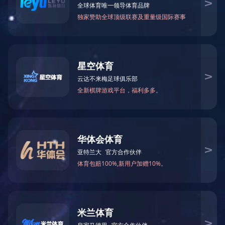
产品咨询表
伊特-致力于成为全球智能装备领军企业
华体会体育-华体会（中
升降台
国）-华体会（中国）
舞台机械设备
智能机器人/RGV
技术服务
伊特-致力于成为全球智能装备领军企业
在线留言