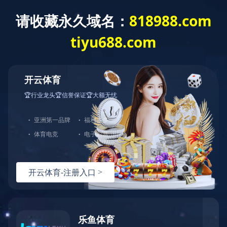
Language
新闻动态
产品咨询
网站首页
华体会体育-华体会（中国）-华体会
（中国）
产品中心
解决方案
联系方式
在线留言
服务支持
关于伊特
华体会体育-华体会（中国）-华体会（中国）