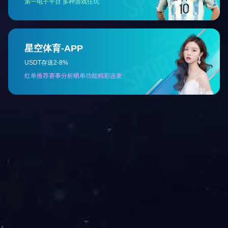
国）
产品筛选
立即提交
联系伊特技术团队
获取定制化解决方案
18032816787
support@foxtheband.com
EVO-TEC
订阅我们的最新动态