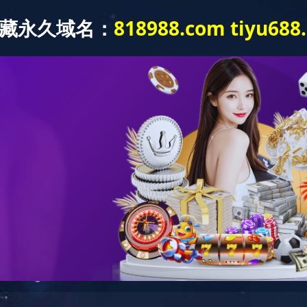
心
解决方案
服务支持
关于伊特
华
O-T
器人以及升降台、旋转台等