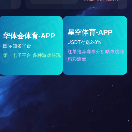
育-华体会（中国）-华体会（中国） 如何能
专家顾问团队。