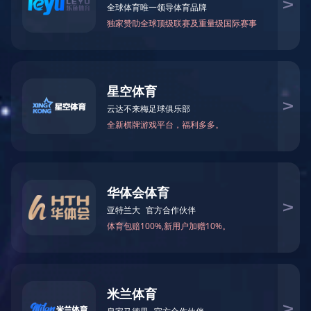
术与市场验证，模块化设计可依负载、行程等参数快速匹配方
案，驱动产线高效运转，助企业聚焦核心业务。​
● 定制化，适配需求​
标准产品难覆场景痛点。伊特定制服务由工程师深研需求，从
选型到集成提供专属方案，适配极限空间、特殊负载等场景，
成为产线可靠 “隐形助手”。
降本/增效
市场竞争中，“降本增效” 是企业核心追求。伊特华体会体育-华
体会（中国）-华体会（中国） 升降技术以独特设计与卓越性
能，成为企业降低综合成本的理想线性驱动方案 —— 我们不止
提供产品，更交付科学的成本优化方案。
● 定制化设计是核心引擎，依托华体会体育-华体会（中国）-华
体会（中国） 定制功能实现多维价值：