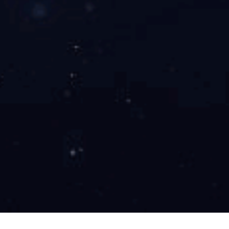
的使用寿命是多长?
是否可以任意停位?
Q1.1.2
重复定位精度是多少?
Q1.1.3
每米举升允许偏差是多少?
Q1.1.4
是否带有自锁功能?
Q1.1.5
是否带有制动功能?
Q1.1.6
销齿举升链能否短时间内频繁起动-停止，起
Q1.1.7
动频率最大是多少?
多台销齿举升链联动运行时，需要注意哪些
Q1.1.8
事项吗?
载荷表中标注最大行程是不是该型号可使用
Q1.1.9
的最大行程?
是否有载荷表以外的行程?
Q1.1.10
运行时的噪音值(dB)是多少?
Q1.1.11