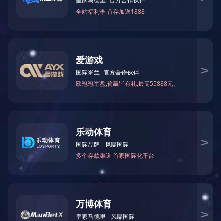
● 优化空间：紧凑化设计减少占地，间接降低厂房成本；
● 提升效率：匹配工艺节拍精准驱动，减少能耗与等待，提高
产出；
● 增强可靠：定制结构与材料适配工况，降低故障、维护及停
机损失；
● 简化集成：无缝对接现有系统，降低集成与二次开发成本；
● 延长寿命：兼顾未来扩展需求，具备兼容性与可扩展性，避
免重复投资。
选择伊特定制化华体会体育-华体会（中国）-华体会（中国）
，即选择更高投资回报率，让每一分投入都转化为生产效益。
结构特点&运行原理