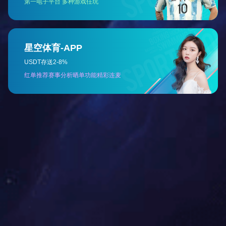
悬挂搬运
举升+推拉+悬挂复合
运动
伊特传动