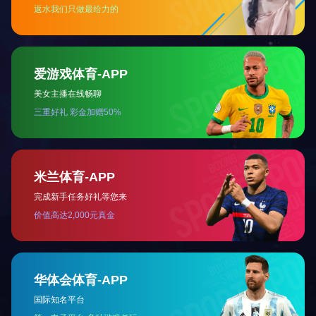
（中国）
产品筛选
联系伊特技术团队
获取定制化解决方案
18032816787
support@foxtheband.com
EVO-TEC
订阅我们的最新动态
订阅
视频号
公众号
抖音号