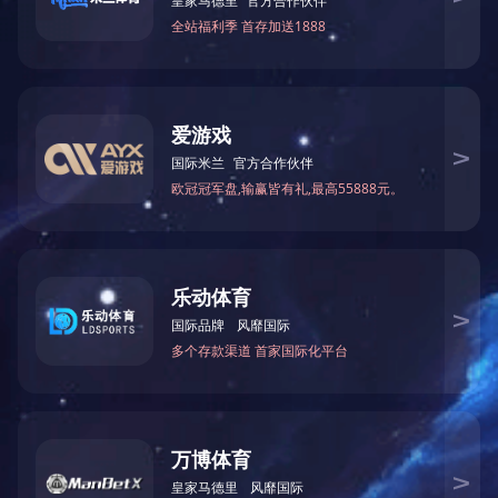
即刻咨询，开启智能驱动之旅
您是否正在为特定的物料搬运难题而困扰？您是否在寻找一种更高
效、更经济的线性驱动方式？您是否想了解华体会体育-华体会（中
国）-华体会（中国） 如何能具体应用于您的生产流程，为您带来实
实在在的效益提升？别再犹豫！现在就联系伊特的专家顾问团队。
免费方案咨询
无论您处于项目的哪个阶段，我们都乐于为您提供初步的技术交流和
方案建议。