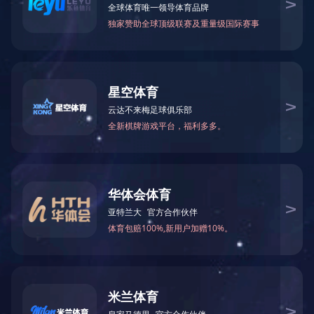
伊特华体会体育-华体会（中国）-
华体会（中国） 伸缩桅杆垂直型
由多节华体会体育-华体会（中
国）-华体会（中国） 嵌套组成，
了解详情
可实现垂直方向的多级伸缩举升，
通过精密的锁止机构确保伸缩过程
的稳定性与安全性，适配航空航天
精密升降设备、重型工程机械的高
空作业需求。
伸缩桅杆 水平
伊特华体会体育-华体会（中国）-
华体会（中国） 伸缩桅杆水平型
采用分段式华体会体育-华体会
（中国）-华体会（中国） 结构，
了解详情
可完成水平方向的长距离伸缩动
作，链体末端配备高精度定位组
件，能在船舶制造、自动化流水线
辅助设备中实现精准的物料抓取与
位置对接。
1