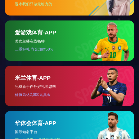
会（中国）-华体会
（中国）
产品筛选
联系伊特技术团队
获取定制化解决方案
18032816787
support@foxtheband.com
EVO-TEC
订阅我们的最新动态
订阅
视频号
公众号
抖音号